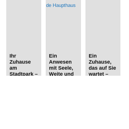
Ihr
Ein
Ein
Zuhause
Anwesen
Zuhause,
am
mit Seele,
das auf Sie
Stadtpark –
Weite und
wartet –
grün,
außergewö
Licht.
zentral und
hnlichem
Raum.
wohnensw
Potenzial
Leben. 4
ert !
Zimmer |
Markt
ca. 107 m² |
Herrieden
Erlbach
Balkon“
72,00 m²
330,00
Weihenzell
3
1
m²
107,00