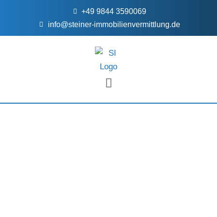
+49 9844 3590069
info@steiner-immobilienvermittlung.de
FÜR EIGENTÜMER