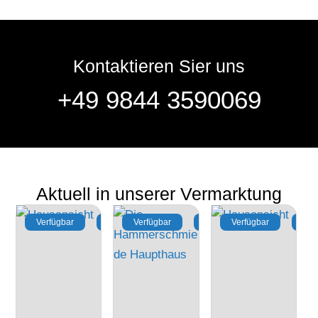
Kontaktieren Sier uns
+49 9844 3590069
Aktuell in unserer Vermarktung
Verfügbar
Kauf
Verfügbar
Miete
Verfügbar
Mie