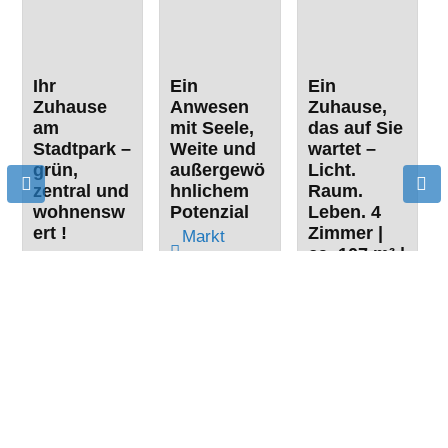
Ihr
Ein
Ein
Zuhause
Anwesen
Zuhause,
am
mit Seele,
das auf Sie
Stadtpark –
Weite und
wartet –
grün,
außergewö
Licht.
zentral und
hnlichem
Raum.
wohnensw
Potenzial
Leben. 4
ert !
Zimmer |
Markt
ca. 107 m² |
Herrieden
Erlbach
Balkon“
72,00 m²
330,00
Weihenzell
3
1
m²
107,00
6
m²
2.400,00
4
m²