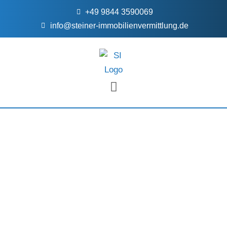
+49 9844 3590069
info@steiner-immobilienvermittlung.de
FÜR EIGENTÜMER