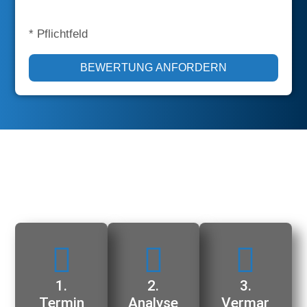
* Pflichtfeld
BEWERTUNG ANFORDERN
Ausführliche Bewertung vor Ort
gewünscht?
1.
2.
3.
Termin
Analyse
Vermar