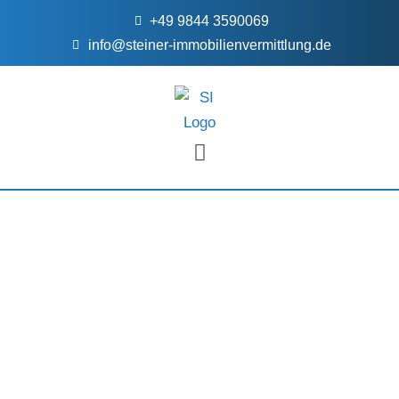
+49 9844 3590069
info@steiner-immobilienvermittlung.de
FÜR EIGENTÜMER