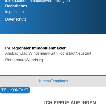
info@steiner-immobilienvermittlung.de
Rechtliches
Impressum
Datenschutz
Ihr regionaler Immobilienmakler
Ansbach
Bad Windsheim
Fürth
Höchstadt
Neustadt
Rothenburg
Würzburg
© ImmoTemplates
TEL. KONTAKT
ICH FREUE AUF IHREN