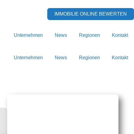
IMMOBILIE ONLINE BEWERTEN
Unternehmen
News
Regionen
Kontakt
Unternehmen
News
Regionen
Kontakt
Judith Steiner-Ferrara
Inhaberin
+49 9844 3590069
info@steiner-immobilienvermittlung.de