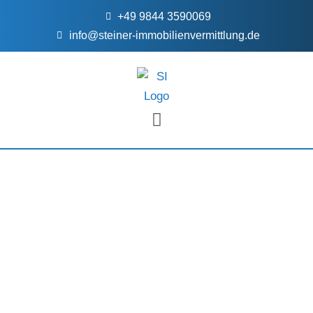
+49 9844 3590069
info@steiner-immobilienvermittlung.de
FÜR EIGENTÜMER