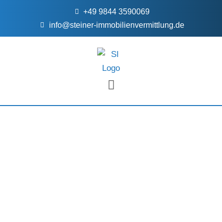
+49 9844 3590069
info@steiner-immobilienvermittlung.de
FÜR EIGENTÜMER