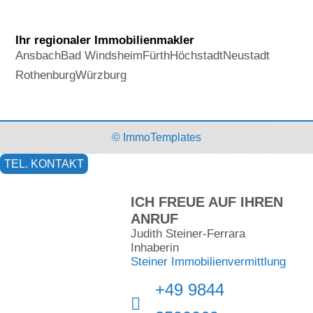
Ihr regionaler Immobilienmakler
Ansbach
Bad Windsheim
Fürth
Höchstadt
Neustadt
Rothenburg
Würzburg
© ImmoTemplates
TEL. KONTAKT
ICH FREUE AUF IHREN
ANRUF
Judith Steiner-Ferrara
Inhaberin
Steiner Immobilienvermittlung
+49 9844