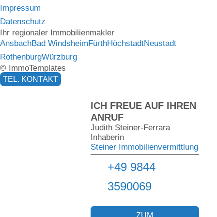
Impressum
Datenschutz
Ihr regionaler Immobilienmakler
Ansbach
Bad Windsheim
Fürth
Höchstadt
Neustadt
Rothenburg
Würzburg
© ImmoTemplates
TEL. KONTAKT
ICH FREUE AUF IHREN
ANRUF
Judith Steiner-Ferrara
Inhaberin
Steiner Immobilienvermittlung
+49 9844
3590069
ZUM